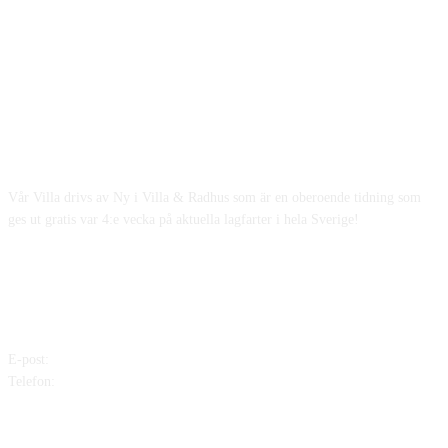
OM OSS
Vår Villa drivs av Ny i Villa & Radhus som är en oberoende tidning som
ges ut gratis var 4:e vecka på aktuella lagfarter i hela Sverige!
KONTAKTA OSS
E-post:
mikael@nyivilla.se
Telefon:
0702-939538