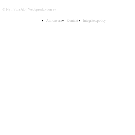
© Ny i Villa AB | Webbproduktion av
Adaptonline.se
Annonsera
Kontakt
Integritetspolicy