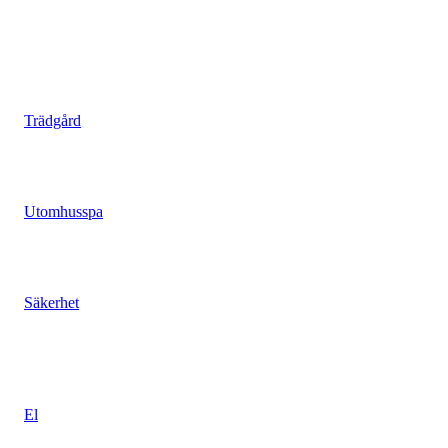
MER ATT LÄSA
Trädgården är också ett rum
Trädgård
Eget utomhusspa – lyx du har råd med
Utomhusspa
Ta ansvar för brandskyddet hemma
Säkerhet
POPULÄRA ARTIKLAR
Eltjuvarna – maskinerna som kostar
El