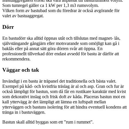
Bastuaggregatets effekt ska vara anpassat till basturummets volym.
Som tumregel gäller ca 1 kW per 1,3 m3 rumsvolym.
Vilken form av bastubad som du föredrar är också avgörande för
valet av bastuaggregat.
Dörr
En bastudörr ska alltid öppnas utåt och tillslutas med magnet- lås,
självstängande gångjärn eller motsvarande som omöjligt kan gå i
baklås eller på annat sätt göra dörren svår att öppna. En
professionellt tillverkad dörr endast avsedd för bastu är därför att
rekommendera.
Väggar och tak
Invändigt i en bastu är träpanel det traditionella och bästa valet.
Exempel på kåd- och kvistfria träslag är al och asp. Gran och fur är
också lämpligt för bastun, som då får en rustikare karaktär med kvist
som dekorativt inslag och frisk doft av kåda. Placeras bastun mot en
kall yttervägg är det lämpligt att lämna en luftspalt mellan
ytterväggen och bastuns isolering för att hindra eventuell kondens att
tränga in i bastuväggen.
Bastun skall alltid byggas som ett ”rum i rummet”.