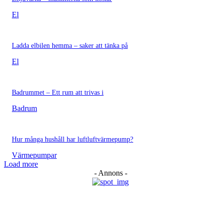
El
Ladda elbilen hemma – saker att tänka på
El
Badrummet – Ett rum att trivas i
Badrum
Hur många hushåll har luftluftvärmepump?
Värmepumpar
Load more
- Annons -