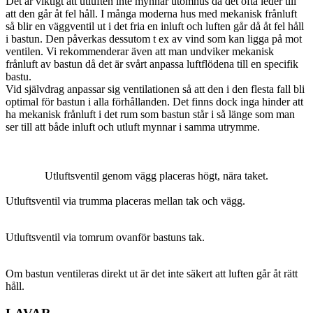
Det är viktigt att utluften inte mynnar utomhus då det ofta leder till
att den går åt fel håll. I många moderna hus med mekanisk frånluft
så blir en väggventil ut i det fria en inluft och luften går då åt fel håll
i bastun. Den påverkas dessutom t ex av vind som kan ligga på mot
ventilen. Vi rekommenderar även att man undviker mekanisk
frånluft av bastun då det är svårt anpassa luftflödena till en specifik
bastu.
Vid självdrag anpassar sig ventilationen så att den i den flesta fall bli
optimal för bastun i alla förhållanden. Det finns dock inga hinder att
ha mekanisk frånluft i det rum som bastun står i så länge som man
ser till att både inluft och utluft mynnar i samma utrymme.
Utluftsventil genom vägg placeras högt, nära taket.
Utluftsventil via trumma placeras mellan tak och vägg.
Utluftsventil via tomrum ovanför bastuns tak.
Om bastun ventileras direkt ut är det inte säkert att luften går åt rätt
håll.