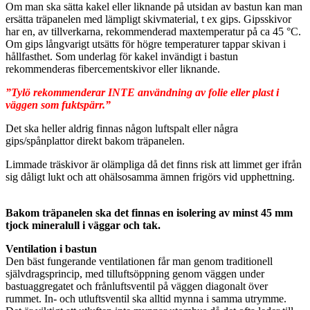
Om man ska sätta kakel eller liknande på utsidan av bastun kan man
ersätta träpanelen med lämpligt skivmaterial, t ex gips. Gipsskivor
har en, av tillverkarna, rekommenderad maxtemperatur på ca 45 °C.
Om gips långvarigt utsätts för högre temperaturer tappar skivan i
hållfasthet. Som underlag för kakel invändigt i bastun
rekommenderas fibercementskivor eller liknande.
”Tylö rekommenderar INTE användning av folie eller plast i
väggen som fuktspärr.”
Det ska heller aldrig finnas någon luftspalt eller några
gips/spånplattor direkt bakom träpanelen.
Limmade träskivor är olämpliga då det finns risk att limmet ger ifrån
sig dåligt lukt och att ohälsosamma ämnen frigörs vid upphettning.
Bakom träpanelen ska det finnas en isolering av minst 45 mm
tjock mineralull i väggar och tak.
Ventilation i bastun
Den bäst fungerande ventilationen får man genom traditionell
självdragsprincip, med tilluftsöppning genom väggen under
bastuaggregatet och frånluftsventil på väggen diagonalt över
rummet. In- och utluftsventil ska alltid mynna i samma utrymme.