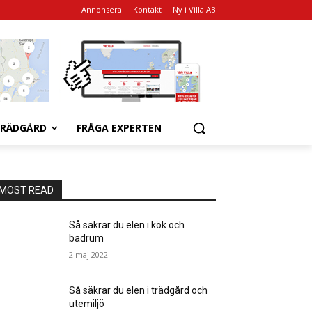
Annonsera
Kontakt
Ny i Villa AB
RÄDGÅRD
FRÅGA EXPERTEN
MOST READ
Så säkrar du elen i kök och
badrum
2 maj 2022
Så säkrar du elen i trädgård och
utemiljö