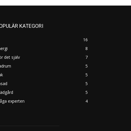
OPULÄR KATEGORI
16
ergi
8
r det själv
7
adrum
5
ak
5
asad
5
rädgård
5
åga experten
4