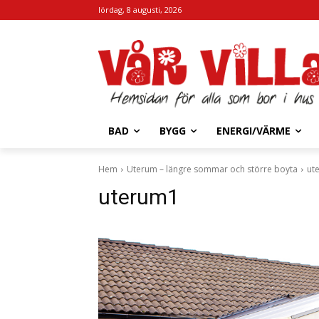
lördag, 8 augusti, 2026
BAD
BYGG
ENERGI/VÄRME
Hem
Uterum – längre sommar och större boyta
ut
uterum1