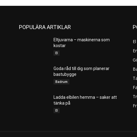
POPULÄRA ARTIKLAR
P
Eltjuvarna – maskinerna som
El
kostar
En
El
Gö
B
Goda råd till dig som planerar
bastubygge
T
Badrum
F
T
Ladda elbilen hemma – saker att
tänka på
Fr
El