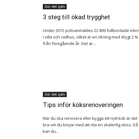
Gör det själv
3 steg till ökad trygghet
Under 2015 polisanmäldes 22 800 fullbordade inbro
i villa och radhus, vilket är en ökning med drygt 2 %
från föregående år. Det är...
Gör det själv
Tips inför köksrenoveringen
När du ska renovera eller bygga ett nytt kök är det
bra om du börjar med att rita en skalenlig skiss. Då
kan du...