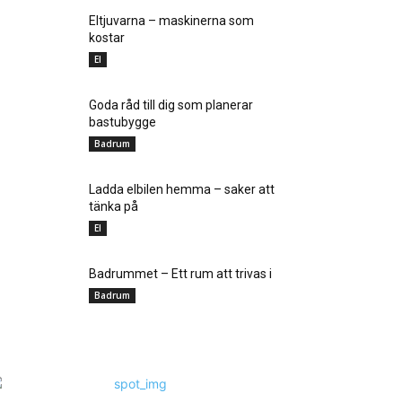
Eltjuvarna – maskinerna som
kostar
El
Goda råd till dig som planerar
bastubygge
Badrum
Ladda elbilen hemma – saker att
tänka på
El
Badrummet – Ett rum att trivas i
Badrum