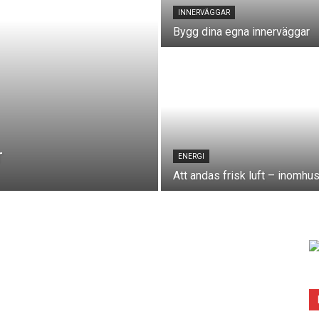
INNERVÄGGAR
Bygg dina egna innerväggar
r
ENERGI
Att andas frisk luft – inomhu