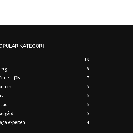
OPULÄR KATEGORI
16
ergi
8
r det själv
7
adrum
5
ak
5
asad
5
rädgård
5
åga experten
4