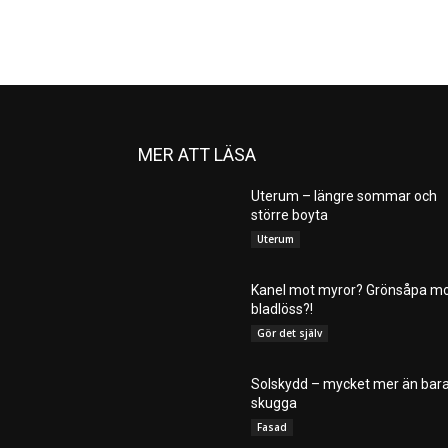
MER ATT LÄSA
Uterum – längre sommar och
större boyta
Uterum
Kanel mot myror? Grönsåpa m
bladlöss?!
Gör det själv
Solskydd – mycket mer än bar
skugga
Fasad