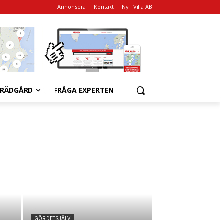
Annonsera
Kontakt
Ny i Villa AB
RÄDGÅRD
FRÅGA EXPERTEN
GÖR DET SJÄLV