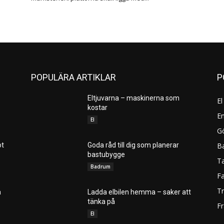
POPULÄRA ARTIKLAR
P
Eltjuvarna – maskinerna som
El
kostar
En
El
Gö
B
ot
Goda råd till dig som planerar
bastubygge
T
Badrum
F
T
a
Ladda elbilen hemma – saker att
tänka på
Fr
El