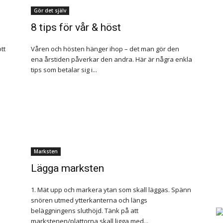
Gör det själv
8 tips för vår & höst
tt
Våren och hösten hänger ihop – det man gör den
ena årstiden påverkar den andra. Här är några enkla
tips som betalar sig i...
Marksten
Lägga marksten
1. Mät upp och markera ytan som skall läggas. Spänn
snören utmed ytterkanterna och längs
beläggningens sluthöjd. Tänk på att
markstenen/plattorna skall ligga med...