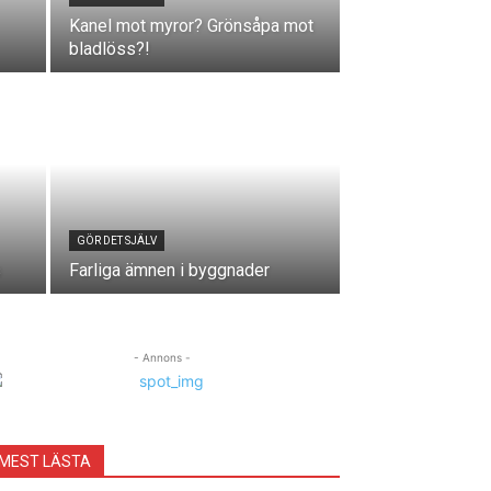
Kanel mot myror? Grönsåpa mot
bladlöss?!
GÖR DET SJÄLV
s
Farliga ämnen i byggnader
- Annons -
MEST LÄSTA