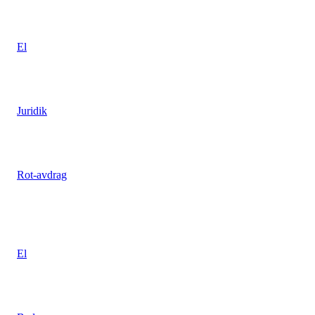
Så säkrar du elen i trädgård och utemiljö
El
Dolt fel, vad är det?
Juridik
Så fungerar ROT-avdraget
Rot-avdrag
POPULÄRA ARTIKLAR
Eltjuvarna – maskinerna som kostar
El
Goda råd till dig som planerar bastubygge