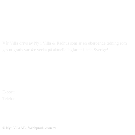
OM OSS
Vår Villa drivs av Ny i Villa & Radhus som är en oberoende tidning som
ges ut gratis var 4:e vecka på aktuella lagfarter i hela Sverige!
KONTAKTA OSS
E-post:
mikael@nyivilla.se
Telefon:
0702-939538
© Ny i Villa AB | Webbproduktion av
Adaptonline.se