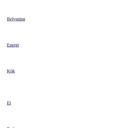
Rätt belysning kan förvandla ditt hem
Belysning
Se upp med installatören
Energi
Så här fixar du drömuteköket i sommar.
Kök
POPULÄRA ARTIKLAR
Eltjuvarna – maskinerna som kostar
El
Goda råd till dig som planerar bastubygge