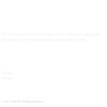
OM OSS
Vår Villa drivs av Ny i Villa & Radhus som är en oberoende tidning som
ges ut gratis var 4:e vecka på aktuella lagfarter i hela Sverige!
KONTAKTA OSS
E-post:
mikael@nyivilla.se
Telefon:
0702-939538
© Ny i Villa AB | Webbproduktion av
Adaptonline.se