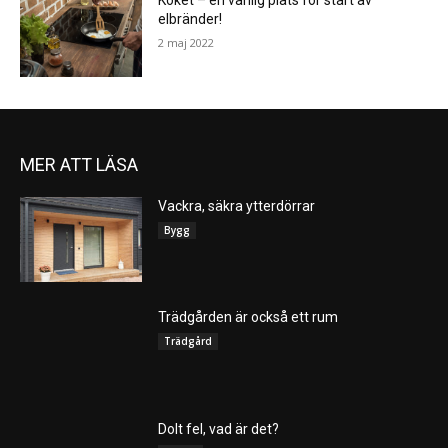
Köket – en vanlig plats för start av
elbränder!
2 maj 2022
MER ATT LÄSA
Vackra, säkra ytterdörrar
Bygg
Trädgården är också ett rum
Trädgård
Dolt fel, vad är det?