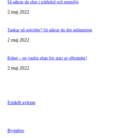
Så säkrar du elen i trädgård och utemiljö
2 maj 2022
Tankar på solceller? Så säkrar du din anläggning
2 maj 2022
Köket – en vanlig plats för start av elbränder!
2 maj 2022
MER ATT LÄSA
Framtidssäkra ditt enskilda avlopp
Enskilt avlopp
Bygglov – vad man får och inte får
Bygglov