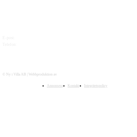
KONTAKTA OSS
E-post:
mikael@nyivilla.se
Telefon:
0702-939538
© Ny i Villa AB | Webbproduktion av
Adaptonline.se
Annonsera
Kontakt
Integritetspolicy