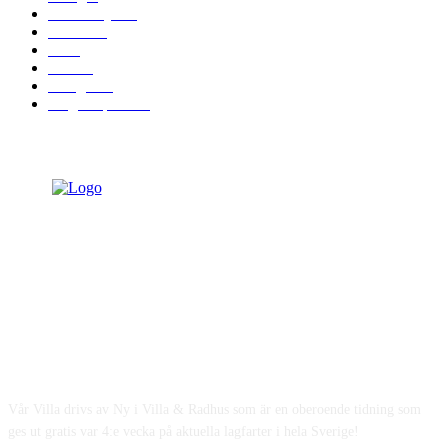
Gör det själv
7
Badrum
5
Tak
5
Fasad
5
Trädgård
5
Fråga experten
4
OM OSS
Vår Villa drivs av Ny i Villa & Radhus som är en oberoende tidning som
ges ut gratis var 4:e vecka på aktuella lagfarter i hela Sverige!