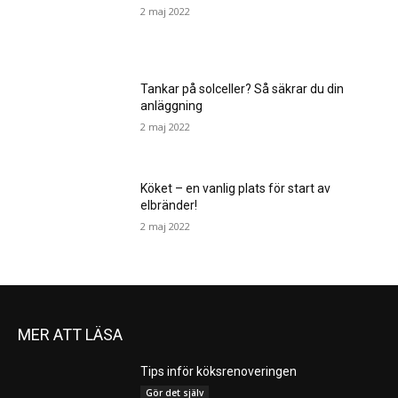
2 maj 2022
Tankar på solceller? Så säkrar du din
anläggning
2 maj 2022
Köket – en vanlig plats för start av
elbränder!
2 maj 2022
MER ATT LÄSA
Tips inför köksrenoveringen
Gör det själv