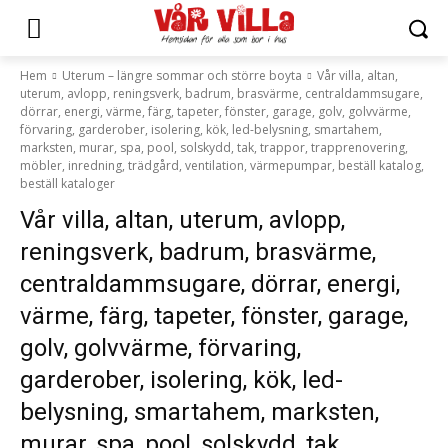
Hem
Uterum – längre sommar och större boyta
Vår villa, altan,
uterum, avlopp, reningsverk, badrum, brasvärme, centraldammsugare,
dörrar, energi, värme, färg, tapeter, fönster, garage, golv, golvvärme,
förvaring, garderober, isolering, kök, led-belysning, smartahem,
marksten, murar, spa, pool, solskydd, tak, trappor, trapprenovering,
möbler, inredning, trädgård, ventilation, värmepumpar, beställ katalog,
beställ kataloger
Vår villa, altan, uterum, avlopp,
reningsverk, badrum, brasvärme,
centraldammsugare, dörrar, energi,
värme, färg, tapeter, fönster, garage,
golv, golvvärme, förvaring,
garderober, isolering, kök, led-
belysning, smartahem, marksten,
murar, spa, pool, solskydd, tak,